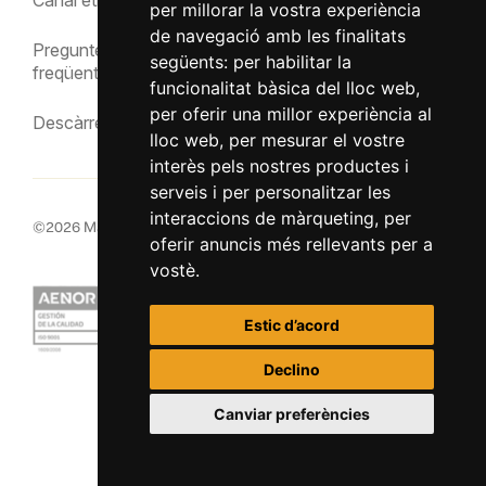
per millorar la vostra experiència
Avís legal
de navegació amb les finalitats
Preguntes
següents:
per habilitar la
freqüents
funcionalitat bàsica del lloc web
,
per oferir una millor experiència al
Descàrregues
lloc web
,
per mesurar el vostre
interès pels nostres productes i
serveis i per personalitzar les
interaccions de màrqueting
,
per
©
2026
MacInsular.
Drets reservats.
oferir anuncis més rellevants per a
vostè
.
Estic d’acord
Declino
Canviar preferències