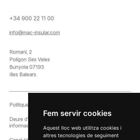
+34 900 22 11 00
info@mac-insular.com
Romaní, 2
Polígon Ses Veles
Bunyola 07193
Illes Balears
Polítiques
Configuració de
cookies
Fem servir cookies
Deure d'
Política de cookies
informació
Aquest lloc web utilitza cookies i
Política de privacitat
altres tecnologies de seguiment
Canal ètic