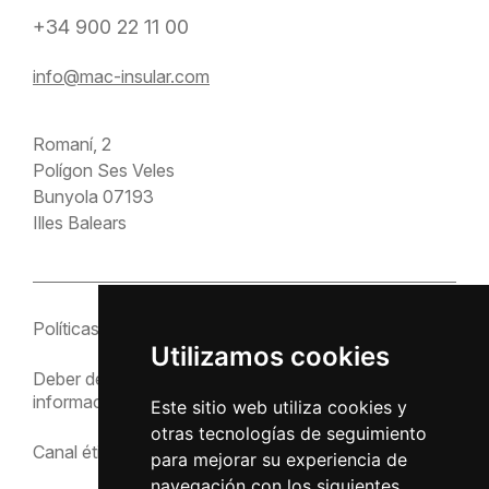
+34 900 22 11 00
info@mac-insular.com
Romaní, 2
Polígon Ses Veles
Bunyola 07193
Illes Balears
Políticas
Configuración de
cookies
Utilizamos cookies
Deber de
Política de cookies
información
Este sitio web utiliza cookies y
otras tecnologías de seguimiento
Política de privacidad
Canal ético
para mejorar su experiencia de
Aviso Legal
navegación con los siguientes