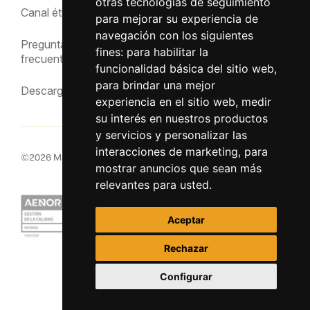
Política de privacidad
otras tecnologías de seguimiento
Canal ético
para mejorar su experiencia de
Aviso Legal
navegación con los siguientes
Preguntas
fines:
para habilitar la
frecuentes
funcionalidad básica del sitio web
,
para brindar una mejor
Descargas
experiencia en el sitio web
,
medir
su interés en nuestros productos
y servicios y personalizar las
interacciones de marketing
,
para
©
2026
MacInsular.
Derechos reservados.
mostrar anuncios que sean más
relevantes para usted
.
Aceptar
Rechazar
Configurar