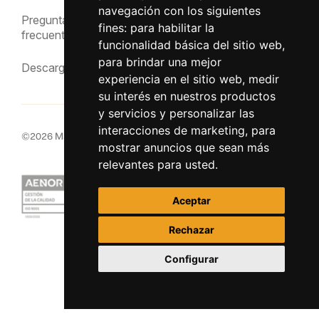
Aviso Legal
navegación con los siguientes
Preguntas
fines:
para habilitar la
frecuentes
funcionalidad básica del sitio web
,
para brindar una mejor
Descargas
experiencia en el sitio web
,
medir
su interés en nuestros productos
y servicios y personalizar las
interacciones de marketing
,
para
©
2026
MacInsular.
Derechos reservados.
mostrar anuncios que sean más
relevantes para usted
.
Aceptar
Rechazar
Configurar