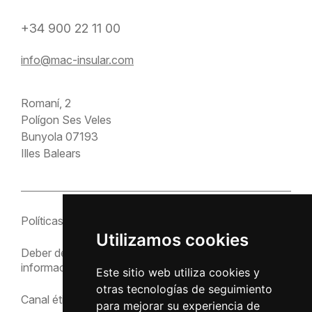
+34 900 22 11 00
info@mac-insular.com
Romaní, 2
Polígon Ses Veles
Bunyola 07193
Illes Balears
Políticas
Configuración de
cookies
Utilizamos cookies
Deber de
Política de cookies
información
Este sitio web utiliza cookies y
Política de privacidad
otras tecnologías de seguimiento
Canal ético
para mejorar su experiencia de