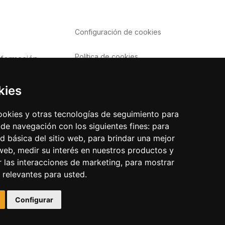
Configuración de
cookies
Política de cookies
nformación
Política de privacidad
o
kies
Aviso Legal
frecuentes
cookies y otras tecnologías de seguimiento para
 de navegación con los siguientes fines:
para
ad básica del sitio web
,
para brindar una mejor
 web
,
medir su interés en nuestros productos y
r las interacciones de marketing
,
para mostrar
 relevantes para usted
.
Configurar