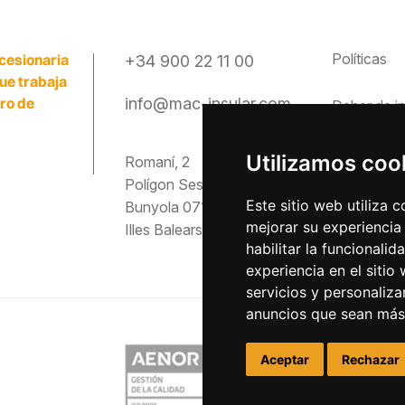
Políticas
cesionaria
+34 900 22 11 00
que trabaja
ero de
info@mac-insular.com
Deber de
i
Canal étic
Utilizamos coo
Romaní, 2
Polígon Ses Veles
Preguntas
Este sitio web utiliza 
Bunyola 07193
mejorar su experiencia
Illes Balears
Descargas
habilitar la funcionalid
experiencia en el sitio
servicios y personaliza
anuncios que sean más
Aceptar
Rechazar