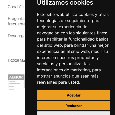
Utilizamos cookies
Política de privacidad
Canal ético
Aviso Legal
Este sitio web utiliza cookies y otras
Preguntas
tecnologías de seguimiento para
frecuentes
mejorar su experiencia de
navegación con los siguientes fines:
Descargas
para habilitar la funcionalidad básica
del sitio web
,
para brindar una mejor
experiencia en el sitio web
,
medir su
interés en nuestros productos y
©
2026
MacInsular.
Derechos reservados.
servicios y personalizar las
interacciones de marketing
,
para
mostrar anuncios que sean más
relevantes para usted
.
Aceptar
Rechazar