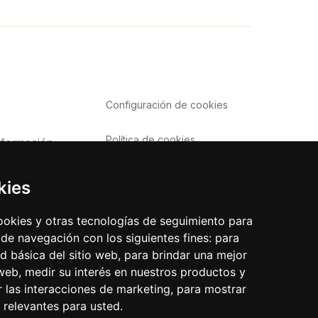
Configuración de
cookies
Política de cookies
nformación
Política de privacidad
o
kies
Aviso Legal
frecuentes
cookies y otras tecnologías de seguimiento para
 de navegación con los siguientes fines:
para
ad básica del sitio web
,
para brindar una mejor
 web
,
medir su interés en nuestros productos y
r las interacciones de marketing
,
para mostrar
 relevantes para usted
.