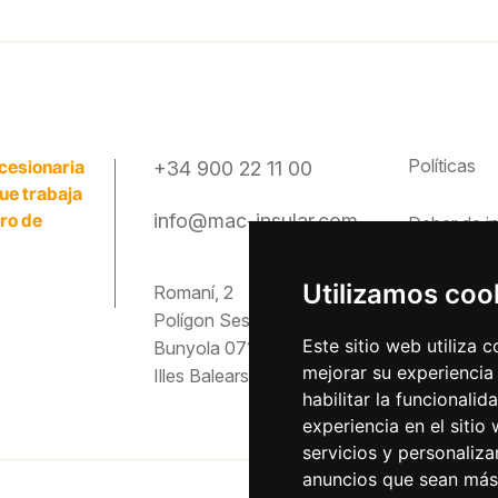
Políticas
cesionaria
+34 900 22 11 00
que trabaja
ero de
info@mac-insular.com
Deber de
i
Canal étic
Utilizamos coo
Romaní, 2
Polígon Ses Veles
Preguntas
Este sitio web utiliza 
Bunyola 07193
mejorar su experiencia
Illes Balears
Descargas
habilitar la funcionalid
experiencia en el sitio
servicios y personaliza
anuncios que sean más