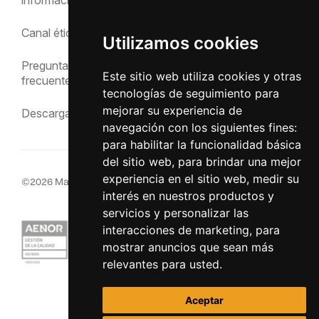
Política de privacidad
Canal ético
Utilizamos cookies
Aviso Legal
Preguntas
Este sitio web utiliza cookies y otras
frecuentes
tecnologías de seguimiento para
mejorar su experiencia de
Descargas
navegación con los siguientes fines:
para habilitar la funcionalidad básica
del sitio web
,
para brindar una mejor
experiencia en el sitio web
,
medir su
©
2026
MacInsular.
Derechos reservados.
interés en nuestros productos y
servicios y personalizar las
interacciones de marketing
,
para
mostrar anuncios que sean más
relevantes para usted
.
Aceptar