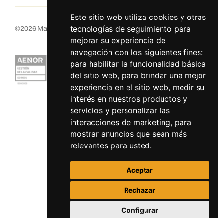
Este sitio web utiliza cookies y otras
©
2026
MacInsular.
Derechos reservados.
tecnologías de seguimiento para
mejorar su experiencia de
navegación con los siguientes fines:
para habilitar la funcionalidad básica
del sitio web
,
para brindar una mejor
experiencia en el sitio web
,
medir su
interés en nuestros productos y
servicios y personalizar las
interacciones de marketing
,
para
mostrar anuncios que sean más
relevantes para usted
.
Aceptar
Rechazar
Configurar