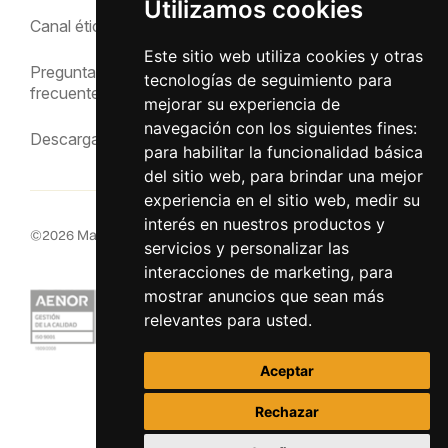
Utilizamos cookies
Política de privacidad
Canal ético
Aviso Legal
Este sitio web utiliza cookies y otras
Preguntas
tecnologías de seguimiento para
frecuentes
mejorar su experiencia de
navegación con los siguientes fines:
Descargas
para habilitar la funcionalidad básica
del sitio web
,
para brindar una mejor
experiencia en el sitio web
,
medir su
interés en nuestros productos y
©
2026
MacInsular.
Derechos reservados.
servicios y personalizar las
interacciones de marketing
,
para
mostrar anuncios que sean más
relevantes para usted
.
Aceptar
Rechazar