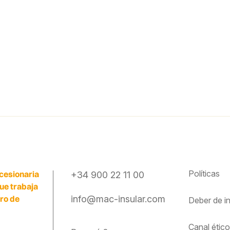
Políticas
cesionaria
+34 900 22 11 00
que trabaja
ero de
info@mac-insular.com
Deber de
i
Canal étic