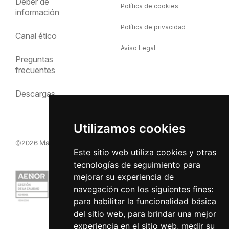
Deber de
Política de cookies
información
Política de privacidad
Canal ético
Aviso Legal
Preguntas
frecuentes
Descargas
Utilizamos cookies
©
2026
MacInsular.
Derechos reservados.
Este sitio web utiliza cookies y otras
tecnologías de seguimiento para
mejorar su experiencia de
navegación con los siguientes fines:
para habilitar la funcionalidad básica
del sitio web
,
para brindar una mejor
experiencia en el sitio web
,
medir su