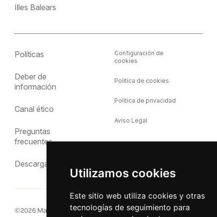
Illes Balears
Políticas
Configuración de
cookies
Deber de
Política de cookies
información
Política de privacidad
Canal ético
Aviso Legal
Preguntas
frecuentes
Descargas
Utilizamos cookies
Este sitio web utiliza cookies y otras
tecnologías de seguimiento para
©
2026
MacInsular.
Derechos reservados.